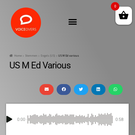
0
Home
Stemmen
Engels (US)
US M Ed various
US M Ed Various
0:00
0:58