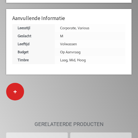
Aanvullende Informatie
Leesstijl
Corporate
,
Various
Geslacht
M
Leeftijd
Volwassen
Budget
Op Aanvraag
Timbre
Laag
,
Mid
,
Hoog
+
GERELATEERDE PRODUCTEN