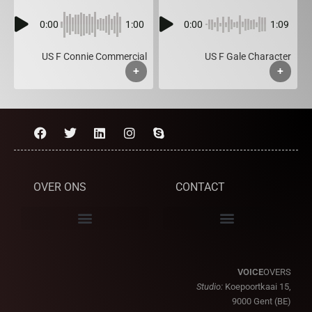
0:00
1:00
0:00
1:09
US F Connie Commercial
US F Gale Character
+
+
OVER ONS
CONTACT
VOICE
OVERS
Studio:
Koepoortkaai 15,
9000 Gent (BE)