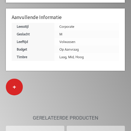
Aanvullende Informatie
Leesstijl
Corporate
Geslacht
M
Leeftijd
Volwassen
Budget
Op Aanvraag
Timbre
Laag
,
Mid
,
Hoog
+
GERELATEERDE PRODUCTEN