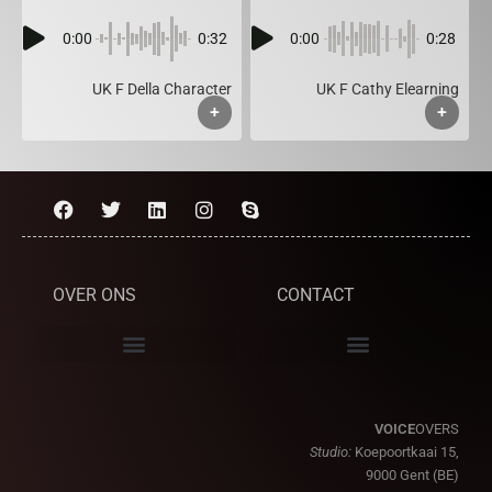
0:00
0:32
0:00
0:28
UK F Della Character
UK F Cathy Elearning
+
+
OVER ONS
CONTACT
VOICE
OVERS
Studio:
Koepoortkaai 15,
9000 Gent (BE)