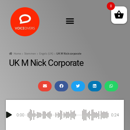
0
Home
Stemmen
Engels (UK)
UK M Nick corporate
UK M Nick Corporate
0:00
0:24