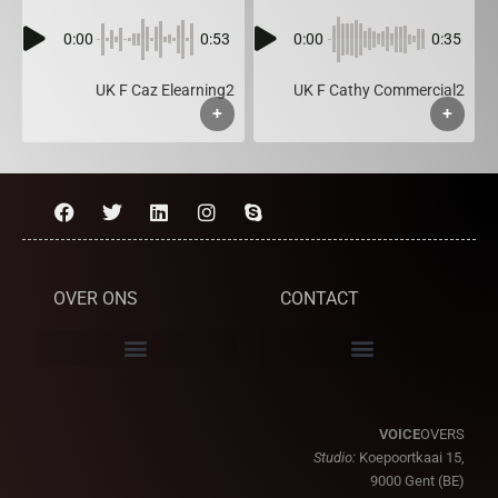
0:00
0:53
0:00
0:35
UK F Caz Elearning2
UK F Cathy Commercial2
+
+
OVER ONS
CONTACT
VOICE
OVERS
Studio:
Koepoortkaai 15,
9000 Gent (BE)