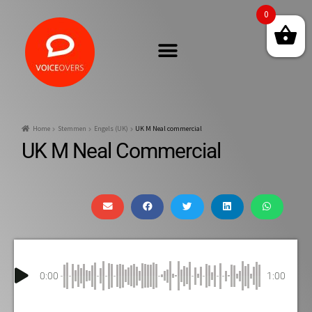
0
Home
Stemmen
Engels (UK)
UK M Neal commercial
UK M Neal Commercial
0:00
1:00