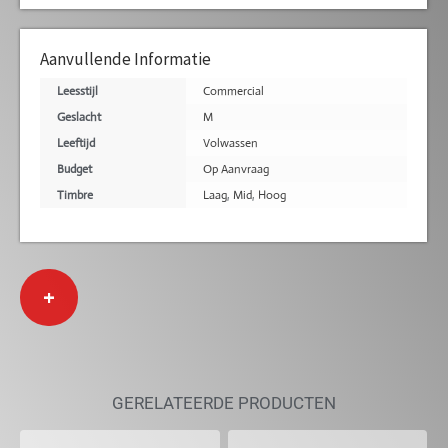
Aanvullende Informatie
Leesstijl
Commercial
Geslacht
M
Leeftijd
Volwassen
Budget
Op Aanvraag
Timbre
Laag
,
Mid
,
Hoog
+
GERELATEERDE PRODUCTEN