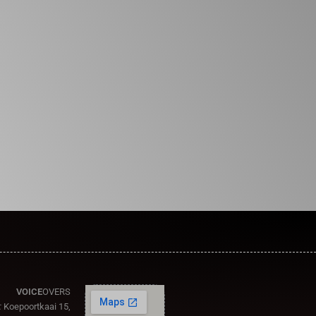
VOICE
OVERS
:
Koepoortkaai 15,