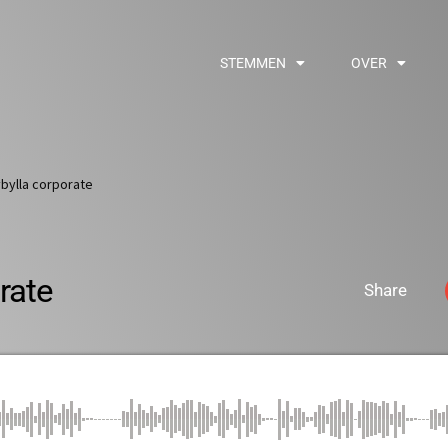
STEMMEN
OVER
ybylla corporate
rate
Share