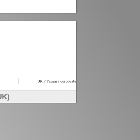
UK F Tamara corporate
UK)