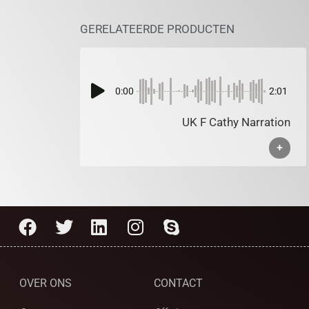
GERELATEERDE PRODUCTEN
0:00
2:01
UK F Cathy Narration
+
OVER ONS
CONTACT