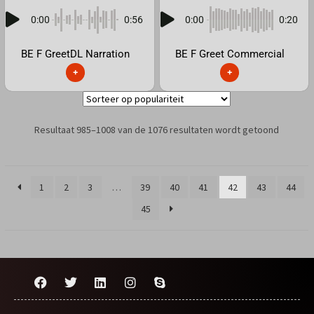
0:00
0:56
0:00
0:20
BE F GreetDL Narration
BE F Greet Commercial
+
+
Resultaat 985–1008 van de 1076 resultaten wordt getoond
1
2
3
…
39
40
41
42
43
44
45