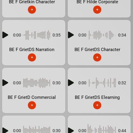
BE F Grietkin Character
BE F Hilde Corporate
+
+
0:00
0:35
0:00
0:34
BE F GrietDS Narration
BE F GrietDS Character
+
+
0:00
0:30
0:00
0:32
BE F GrietD Commercial
BE F GrietDS Elearning
+
+
0:00
0:30
0:00
0:44