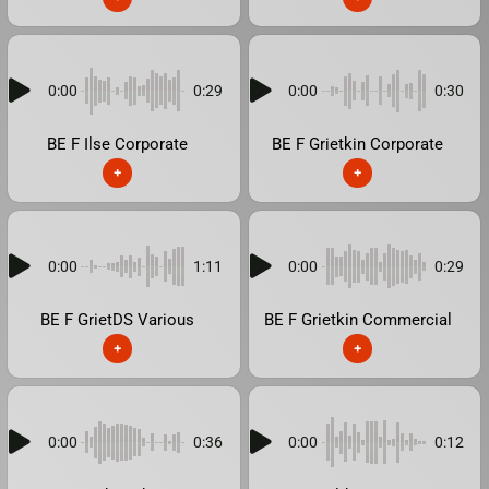
0:00
0:29
0:00
0:30
BE F Ilse Corporate
BE F Grietkin Corporate
+
+
0:00
1:11
0:00
0:29
BE F GrietDS Various
BE F Grietkin Commercial
+
+
0:00
0:36
0:00
0:12