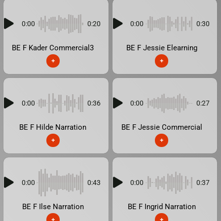
0:00
0:20
0:00
0:30
BE F Kader Commercial3
BE F Jessie Elearning
+
+
0:00
0:36
0:00
0:27
BE F Hilde Narration
BE F Jessie Commercial
+
+
0:00
0:43
0:00
0:37
BE F Ilse Narration
BE F Ingrid Narration
+
+