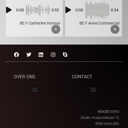
0:00
0:52
0:00
0:34
BE F Catherine Various
BE F Anne Commercial
+
+
OVER ONS
CONTACT
VOICE
OVERS
Studio:
Koepoortkaai 15,
9000 Gent (BE)