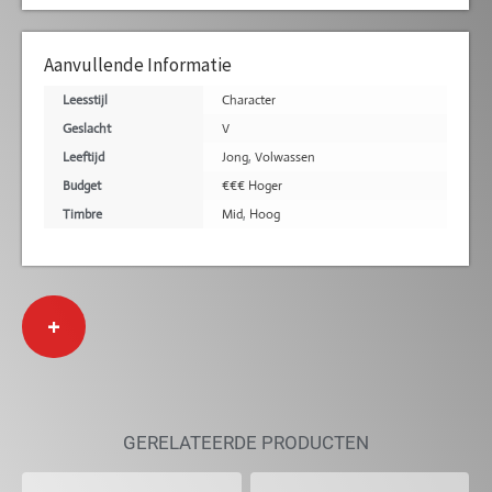
Aanvullende Informatie
Leesstijl
Character
Geslacht
V
Leeftijd
Jong
,
Volwassen
Budget
€€€ Hoger
Timbre
Mid
,
Hoog
+
GERELATEERDE PRODUCTEN