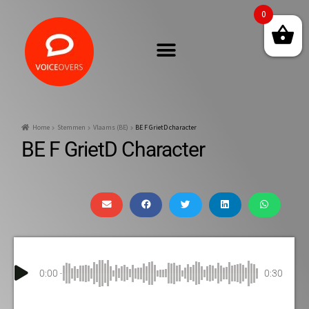
0
Home
Stemmen
Vlaams (BE)
BE F GrietD character
BE F GrietD Character
0:00
0:30