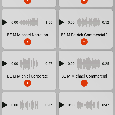
+
+
0:00
1:56
0:00
0:52
BE M Michael Narration
BE M Patrick Commercial2
+
+
0:00
0:27
0:00
0:25
BE M Michiel Corporate
BE M Michael Commercial
+
+
0:00
0:45
0:00
0:47