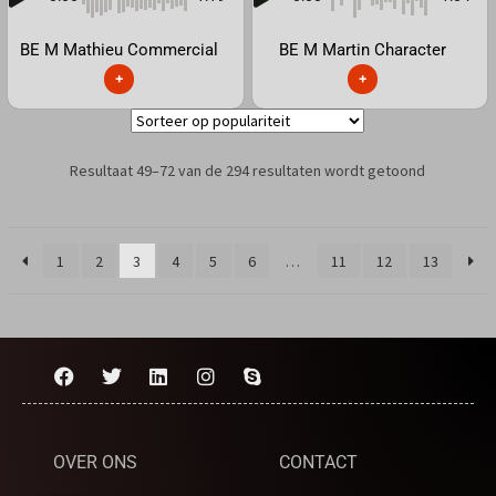
BE M Mathieu Commercial
BE M Martin Character
+
+
Resultaat 49–72 van de 294 resultaten wordt getoond
1
2
3
4
5
6
…
11
12
13
OVER ONS
CONTACT