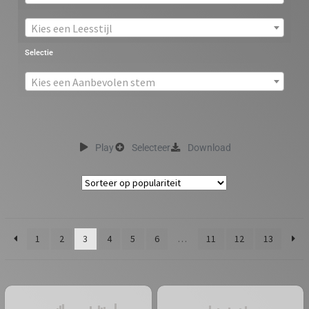
Kies een Leesstijl
Selectie
Kies een Aanbevolen stem
Play
Selecteer
Download
1
2
3
4
5
6
…
11
12
13