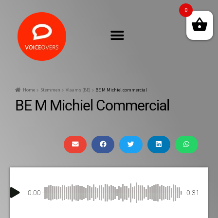
0
Home
Stemmen
Vlaams (BE)
BE M Michiel commercial
BE M Michiel Commercial
0:00
0:31