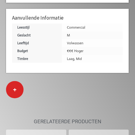
Aanvullende Informatie
Leesstijl
Commercial
Geslacht
M
Leeftijd
Volwassen
Budget
€€€ Hoger
Timbre
Laag
,
Mid
+
GERELATEERDE PRODUCTEN