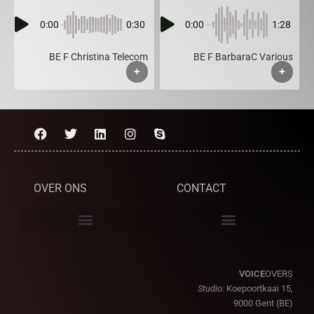
0:00
0:30
0:00
1:28
BE F Christina Telecom
BE F BarbaraC Various
+
+
OVER ONS
CONTACT
VOICE
OVERS
Studio:
Koepoortkaai 15,
9000 Gent (BE)