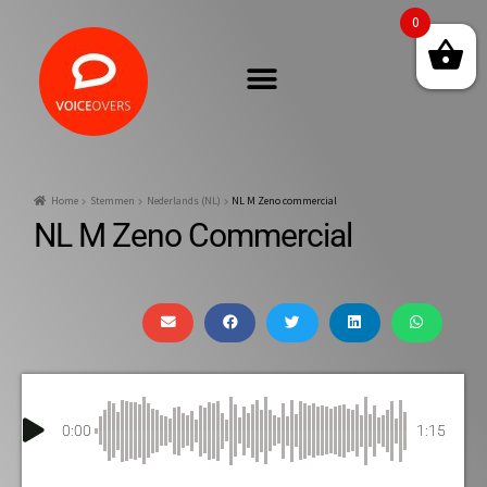
0
Home
Stemmen
Nederlands (NL)
NL M Zeno commercial
NL M Zeno Commercial
0:00
1:15