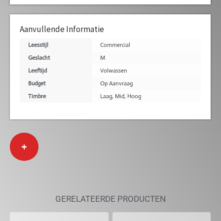
Aanvullende Informatie
Leesstijl
Commercial
Geslacht
M
Leeftijd
Volwassen
Budget
Op Aanvraag
Timbre
Laag
,
Mid
,
Hoog
+
GERELATEERDE PRODUCTEN