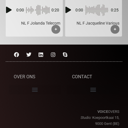
0:00
0:20
0:00
0:25
NL F Jolanda Telecom
NL F Jacqueline Various
+
+
OVER ONS
CONTACT
VOICE
OVERS
Studio:
Koepoortkaai 15,
9000 Gent (BE)