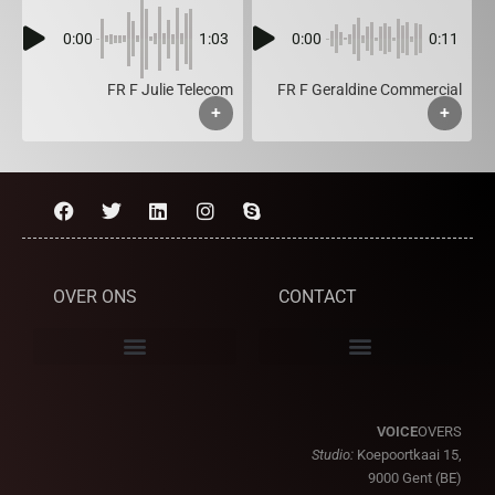
0:00
1:03
0:00
0:11
FR F Julie Telecom
FR F Geraldine Commercial
+
+
OVER ONS
CONTACT
VOICE
OVERS
Studio:
Koepoortkaai 15,
9000 Gent (BE)