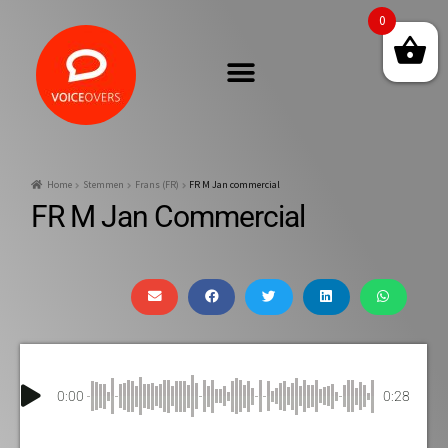
0
Home
Stemmen
Frans (FR)
FR M Jan commercial
FR M Jan Commercial
0:00
0:28