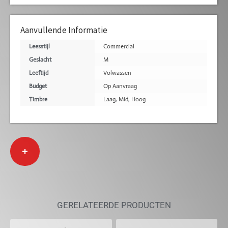
Aanvullende Informatie
Leesstijl
Commercial
Geslacht
M
Leeftijd
Volwassen
Budget
Op Aanvraag
Timbre
Laag
,
Mid
,
Hoog
+
GERELATEERDE PRODUCTEN