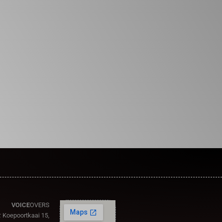
VOICE
OVERS
:
Koepoortkaai 15,