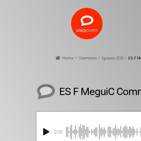
Home
Stemmen
Spaans (ES)
ES F M
ES F MeguiC Comm
0:00