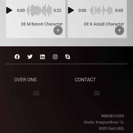
0:00
0:22
0:00
0:43
DE M Benoit Character
DE K AstaB Character
+
+
OVER ONS
CONTACT
VOICE
OVERS
Studio:
Koepoortkaai 15,
9000 Gent (BE)