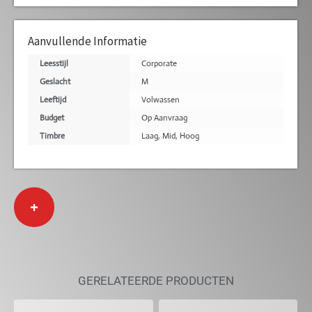
Aanvullende Informatie
Leesstijl
Corporate
Geslacht
M
Leeftijd
Volwassen
Budget
Op Aanvraag
Timbre
Laag
,
Mid
,
Hoog
+
GERELATEERDE PRODUCTEN