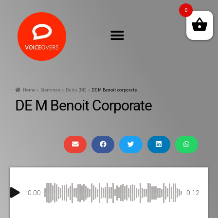
0
Home
Stemmen
Duits (DE)
DE M Benoit corporate
DE M Benoit Corporate
0:00
0:12