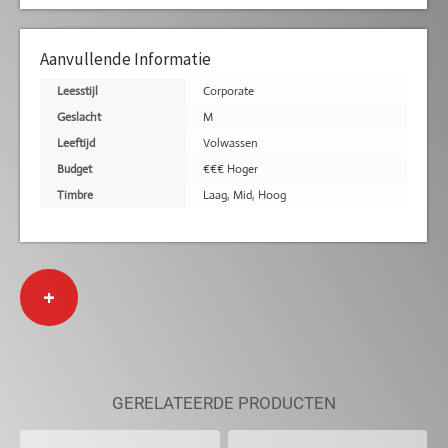
Aanvullende Informatie
Leesstijl
Corporate
Geslacht
M
Leeftijd
Volwassen
Budget
€€€ Hoger
Timbre
Laag
,
Mid
,
Hoog
+
GERELATEERDE PRODUCTEN