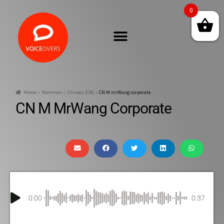
0
Home
Stemmen
Chinees (CN)
CN M mrWang corporate
CN M MrWang Corporate
0:00
0:37