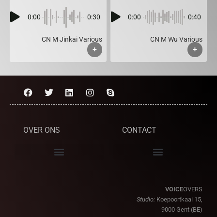
0:00
0:30
0:00
0:40
CN M Jinkai Various
CN M Wu Various
+
+
OVER ONS
CONTACT
VOICE
OVERS
Studio:
Koepoortkaai 15,
9000 Gent (BE)