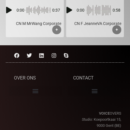
0:00
0:37
0:00
0:58
CN M MrWang Corporate
CN F JeanneVA Corporate
+
+
OVER ONS
CONTACT
VOICE
OVERS
Studio:
Koepoortkaai 15,
9000 Gent (BE)