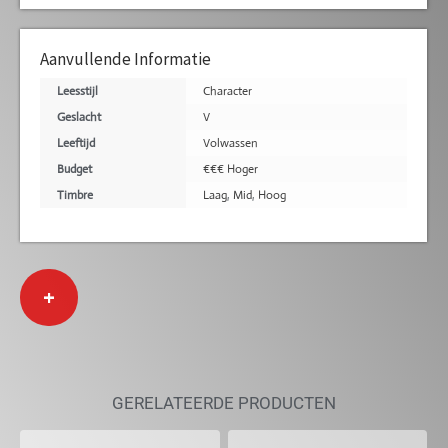
Aanvullende Informatie
Leesstijl
Character
Geslacht
V
Leeftijd
Volwassen
Budget
€€€ Hoger
Timbre
Laag
,
Mid
,
Hoog
+
GERELATEERDE PRODUCTEN