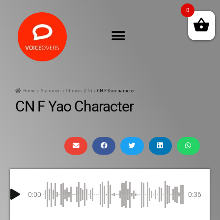
0
Home
Stemmen
Chinees (CN)
CN F Yao character
CN F Yao Character
0:00
0:36