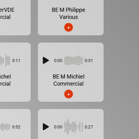
erVDE
BE M Philippe
cial
Various
+
3:11
0:00
0:31
chel
BE M Michiel
cial
Commercial
+
0:52
0:00
0:27