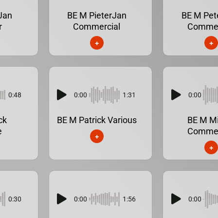
Jan
BE M PieterJan
BE M Pet
r
Commercial
Commer
+
+
0:48
0:00
1:31
0:00
ck
BE M Patrick Various
BE M Mi
e
Commer
+
+
0:30
0:00
1:56
0:00