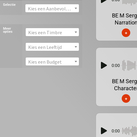
Selectie
Kies een Aanbevolen stem
BE M Ser
Narratio
Meer
Kies een Timbre
opties
+
Kies een Leeftijd
Kies een Budget
0:00
BE M Ser
Characte
+
0:00