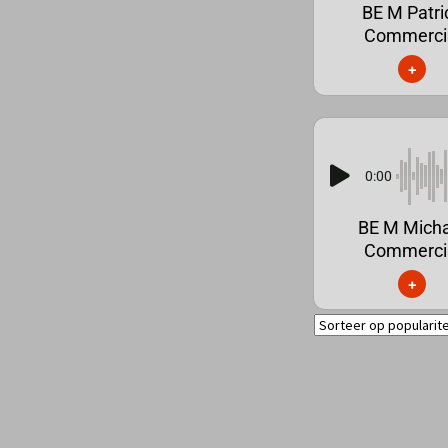
BE M Patri
Commerci
+
0:00
BE M Mich
Commerci
+