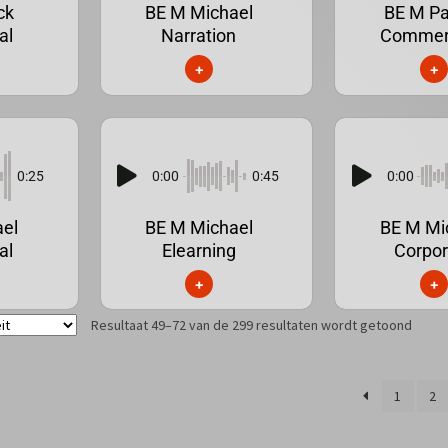
ck
BE M Michael
BE M Pa
al
Narration
Commer
+
+
0:25
0:00
0:45
0:00
ael
BE M Michael
BE M Mi
al
Elearning
Corpor
+
+
Resultaat 49–72 van de 299 resultaten wordt getoond
1
2