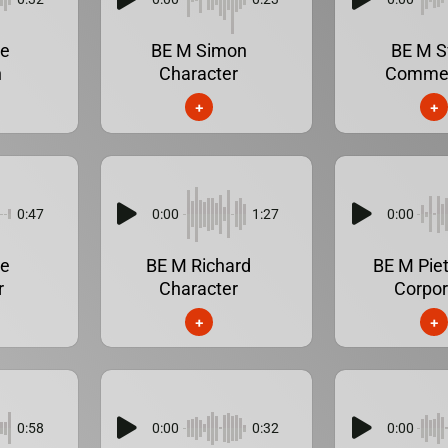
ge
BE M Simon
BE M S
n
Character
Commer
+
+
0:47
0:00
1:27
0:00
ge
BE M Richard
BE M Pie
r
Character
Corpor
+
+
0:58
0:00
0:32
0:00