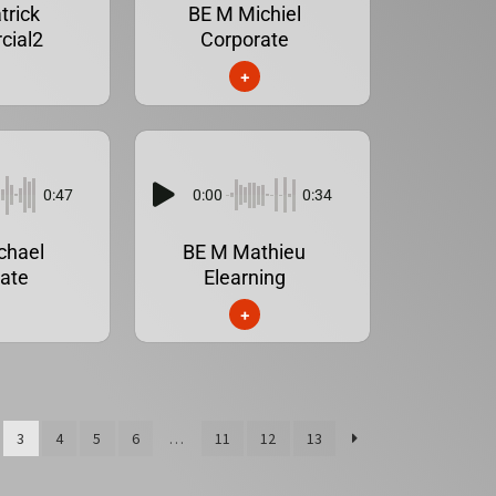
trick
BE M Michiel
cial2
Corporate
+
0:47
0:00
0:34
chael
BE M Mathieu
ate
Elearning
+
3
4
5
6
…
11
12
13