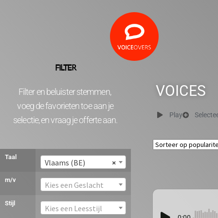
FILTER
VOICES
Filter en beluister stemmen,
voeg de favorieten toe aan je
Play
Selecte
selectie, en vraag je offerte aan.
Taal
Vlaams (BE)
×
m/v
Kies een Geslacht
Stijl
Kies een Leesstijl
0:00