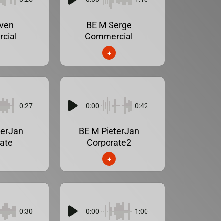
ven
BE M Serge
cial
Commercial
+
0:27
0:00
0:42
terJan
BE M PieterJan
ate
Corporate2
+
0:30
0:00
1:00