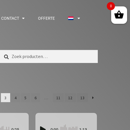
0
CONTACT
OFFERTE
Zoeken
3
4
5
6
…
11
12
13
0:25
0:00
1:13