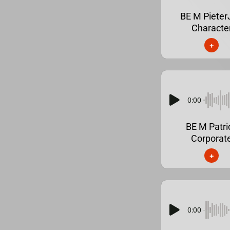
BE M Pieter
Characte
+
0:00
BE M Patri
Corporat
+
0:00