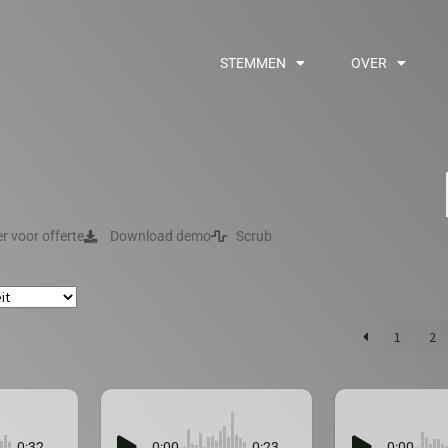
STEMMEN
OVER
er voor offerte
Download demo
Scrub
1
2
0:32
0:00
0:23
0:00