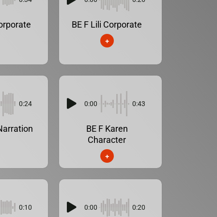
orporate
BE F Lili Corporate
+
0:24
0:00
0:43
Narration
BE F Karen
Character
+
0:10
0:00
0:20