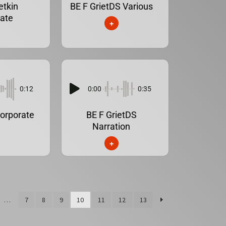
etkin
BE F GrietDS Various
ate
+
0:12
0:00
0:35
Corporate
BE F GrietDS
Narration
+
…
7
8
9
10
11
12
13