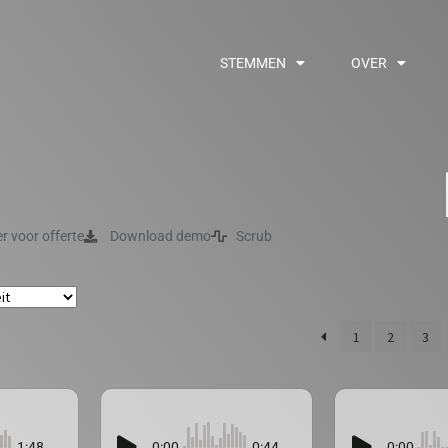
STEMMEN
OVER
er voor offerte
Download demo
Scrub
1
2
3
1:48
0:00
0:44
0:00