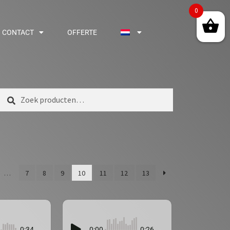
0
CONTACT
OFFERTE
Zoeken
…
7
8
9
10
11
12
13
0:34
0:00
0:26