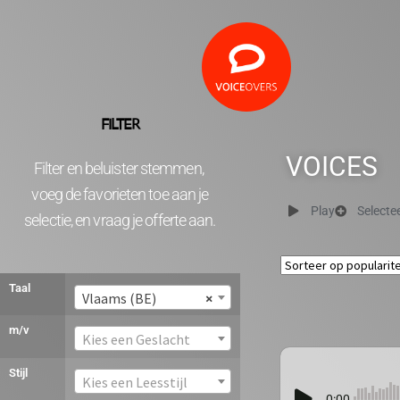
FILTER
VOICES
Filter en beluister stemmen,
voeg de favorieten toe aan je
Play
Selecte
selectie, en vraag je offerte aan.
Taal
Vlaams (BE)
×
m/v
Kies een Geslacht
Stijl
Kies een Leesstijl
0:00