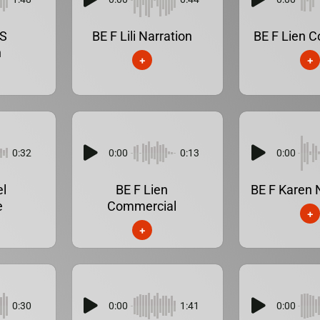
nS
BE F Lili Narration
BE F Lien C
n
+
+
0:32
0:00
0:13
0:00
el
BE F Lien
BE F Karen 
e
Commercial
+
+
0:30
0:00
1:41
0:00