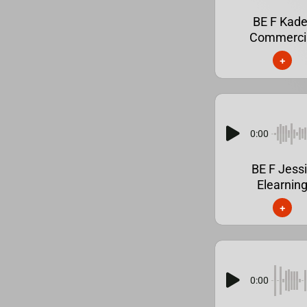
BE F Kade
Commerci
+
0:00
BE F Jess
Elearnin
+
0:00