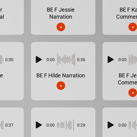
r
BE F Jessie
BE F K
al
Narration
Commer
+
+
0:30
0:00
0:36
0:00
ie
BE F Hilde Narration
BE F Je
g
Commer
+
+
0:37
0:00
0:29
0:00