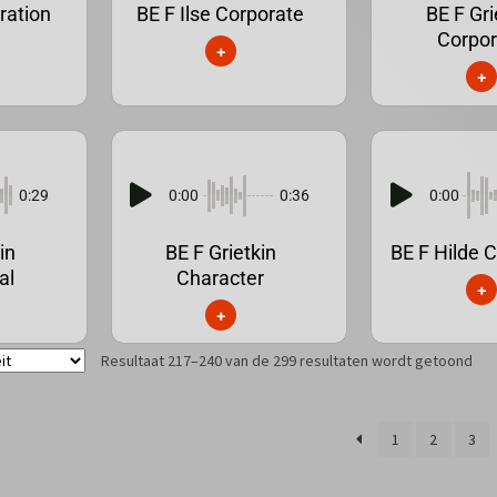
ration
BE F Ilse Corporate
BE F Gri
Corpor
+
+
0:29
0:00
0:36
0:00
in
BE F Grietkin
BE F Hilde 
al
Character
+
+
Resultaat 217–240 van de 299 resultaten wordt getoond
1
2
3