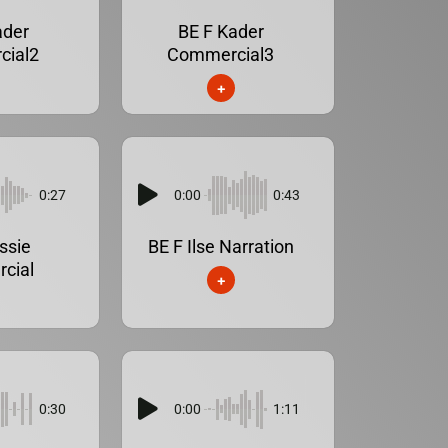
ader
BE F Kader
cial2
Commercial3
+
0:27
0:00
0:43
ssie
BE F Ilse Narration
cial
+
0:30
0:00
1:11