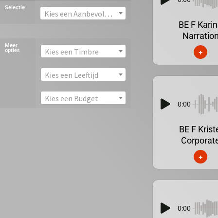
Selectie
Kies een Aanbevolen stem
BE F Kari
Narratio
Meer
Kies een Timbre
opties
+
Kies een Leeftijd
Kies een Budget
0:00
BE F Krist
Corporat
+
0:00