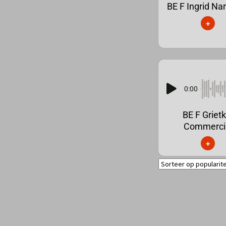
BE F Ingrid Nar
+
0:00
BE F Grietk
Commerci
+