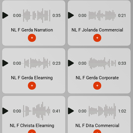
0:00
0:35
0:00
0:21
NL F Gerda Narration
NL F Jolanda Commercial
+
+
0:00
0:23
0:00
0:33
NL F Gerda Elearning
NL F Gerda Corporate
+
+
0:00
0:41
0:00
1:02
NL F Christa Elearning
NL F Dita Commercial