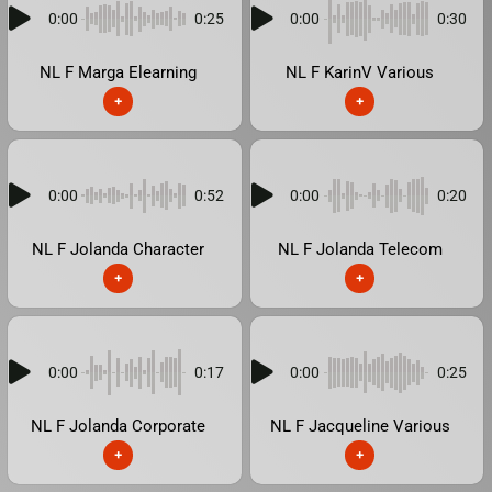
0:00
0:25
0:00
0:30
NL F Marga Elearning
NL F KarinV Various
+
+
0:00
0:52
0:00
0:20
NL F Jolanda Character
NL F Jolanda Telecom
+
+
0:00
0:17
0:00
0:25
NL F Jolanda Corporate
NL F Jacqueline Various
+
+