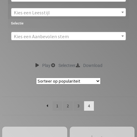
Kies een Leesstijl
Selectie
Kies een Aanbevolen stem
Play
Selecteer
Download
1
2
3
4