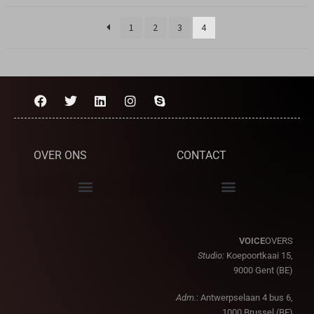
1
2
3
4
OVER ONS
CONTACT
VOICE
OVERS
Studio:
Koepoortkaai 15,
9000 Gent (BE)
Adm.
: Antwerpselaan 4 bus 6,
1000 Brussel (BE)