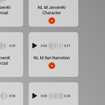
oenKr
NL M JeroenKr
cial
Character
+
0:05
0:00
0:37
roenK
NL M Ilari Narration
cial
+
0:36
0:00
0:28