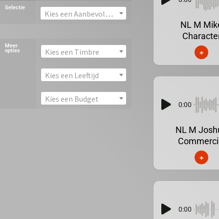
Selectie
Kies een Aanbevolen stem
NL M Mik
Characte
Meer
Kies een Timbre
opties
+
Kies een Leeftijd
Kies een Budget
0:00
NL M Josh
Commerci
+
0:00