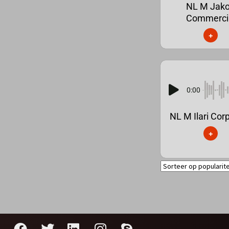
NL M Jak
Commerci
+
0:00
NL M Ilari Cor
+