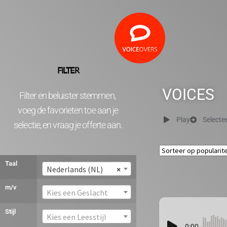
FILTER
VOICES
Filter en beluister stemmen,
voeg de favorieten toe aan je
Play
Selecte
selectie, en vraag je offerte aan.
Taal
Nederlands (NL)
×
m/v
Kies een Geslacht
Stijl
Kies een Leesstijl
0:00