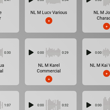
e
NL M Lucv Various
NL M J
r
Charac
+
+
0:30
0:00
0:29
0:00
ua
NL M Karel
NL M Kai 
al
Commercial
+
+
1:07
0:00
0:32
0:00