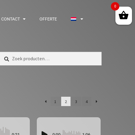
0
CONTACT
OFFERTE
Zoeken
1
2
3
4
0:21
0:00
1:06