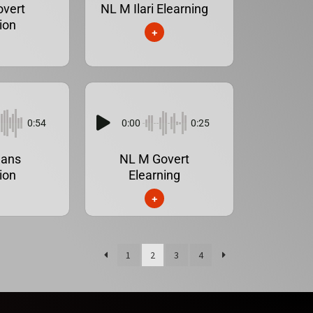
vert
NL M Ilari Elearning
ion
+
0:54
0:00
0:25
Hans
NL M Govert
ion
Elearning
+
1
2
3
4