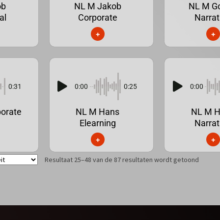
ob
NL M Jakob
NL M Go
al
Corporate
Narrat
+
+
0:31
0:00
0:25
0:00
porate
NL M Hans
NL M 
Elearning
Narrat
+
+
Resultaat 25–48 van de 87 resultaten wordt getoond