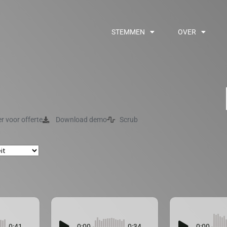
STEMMEN
OVER
er voor offerte
Download demo
Scrub
0:41
0:00
0:34
0:00