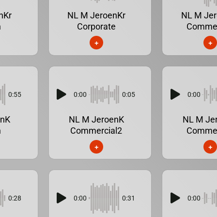
nKr
NL M JeroenKr
NL M Jer
n
Corporate
Commer
+
+
0:55
0:00
0:05
0:00
enK
NL M JeroenK
NL M Je
n
Commercial2
Commer
+
+
0:28
0:00
0:31
0:00