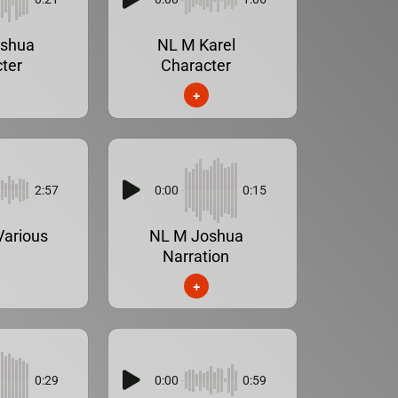
oshua
NL M Karel
ter
Character
+
2:57
0:00
0:15
Various
NL M Joshua
Narration
+
0:29
0:00
0:59