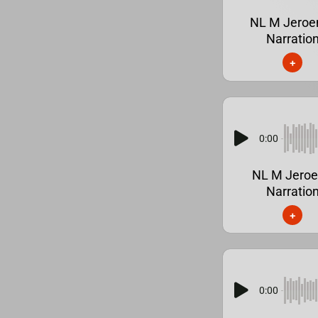
NL M Jeroe
Narratio
+
0:00
NL M Jero
Narratio
+
0:00