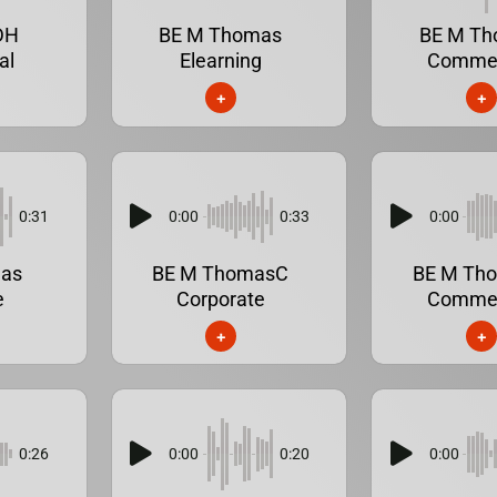
DH
BE M Thomas
BE M T
al
Elearning
Commer
+
+
0:31
0:00
0:33
0:00
as
BE M ThomasC
BE M Th
e
Corporate
Commer
+
+
0:26
0:00
0:20
0:00