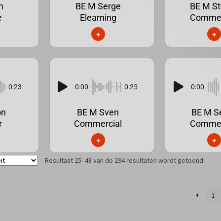
n
BE M Serge
BE M St
e
Elearning
Commer
+
+
0:23
0:00
0:25
0:00
on
BE M Sven
BE M S
r
Commercial
Commer
+
+
Resultaat 25–48 van de 294 resultaten wordt getoond
1