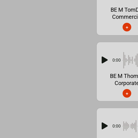
BE M Tom
Commerci
+
0:00
BE M Thom
Corporat
+
0:00