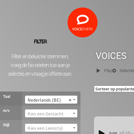
FILTER
VOICES
Filter en beluister stemmen,
voeg de favorieten toe aan je
Play
Selecte
selectie, en vraag je offerte aan.
Taal
Nederlands (BE)
×
m/v
Kies een Geslacht
Stijl
Kies een Leesstijl
0:00