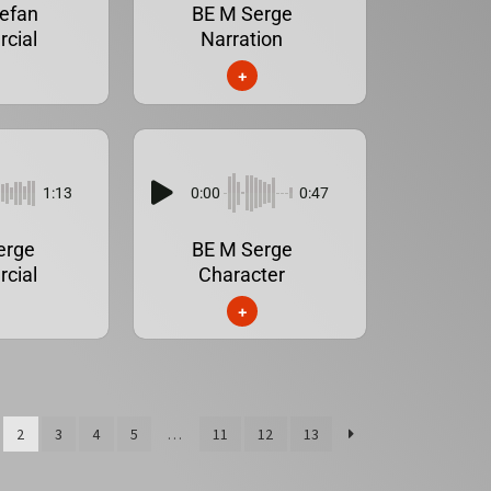
efan
BE M Serge
cial
Narration
+
1:13
0:00
0:47
erge
BE M Serge
cial
Character
+
2
3
4
5
…
11
12
13