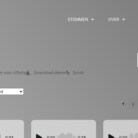
STEMMEN
OVER
er voor offerte
Download demo
Scrub
1
0:33
0:00
0:28
0:00