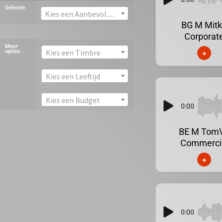
Selectie
Kies een Aanbevolen stem
BG M Mit
Corporat
Meer
Kies een Timbre
opties
+
Kies een Leeftijd
Kies een Budget
0:00
BE M Tom
Commerci
+
0:00