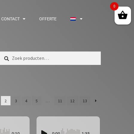
0
CONTACT
OFFERTE
Zoeken
2
3
4
5
…
11
12
13
0:10
0:00
1:35