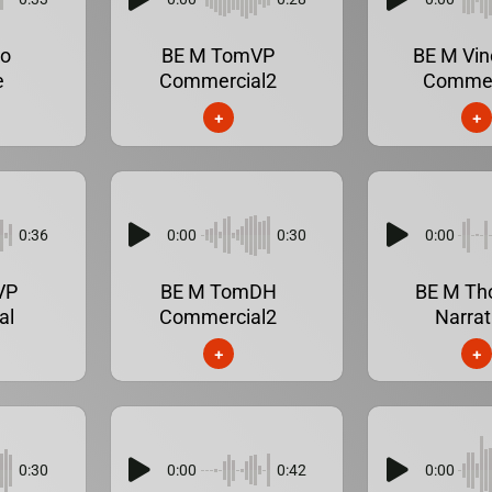
ko
BE M TomVP
BE M Vin
e
Commercial2
Commer
+
+
0:36
0:00
0:30
0:00
VP
BE M TomDH
BE M T
al
Commercial2
Narrat
+
+
0:30
0:00
0:42
0:00