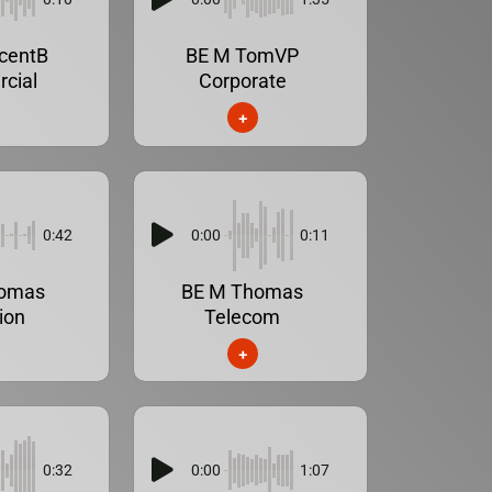
centB
BE M TomVP
cial
Corporate
+
0:42
0:00
0:11
homas
BE M Thomas
ion
Telecom
+
0:32
0:00
1:07