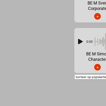
BE M Sve
Corporat
+
0:00
BE M Sim
Characte
+