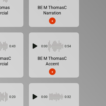
homas
BE M ThomasC
cial
Narration
+
0:43
0:00
0:54
omasC
BE M ThomasC
cial
Accent
+
0:20
0:00
0:32