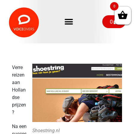
0
0
Verre
reizen
aan
Hollan
dse
prijzen
?
Na een
Shoestring.nl
succes